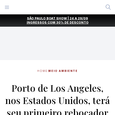
Alternar
Menu
Ir
SÃO PAULO BOAT SHOW | 24 A 29/09
direto
INGRESSOS COM
30% DE DESCONTO
para
o
conteúdo
HOME
MEIO AMBIENTE
Porto de Los Angeles,
nos Estados Unidos, terá
seu primeiro rebocador