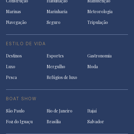
Construção
Habilitação
Manutenção
Marinas
Marinharia
Meteorologia
Navegação
Seguro
Tripulação
ESTILO DE VIDA
Destinos
Esportes
Gastronomia
Luxo
Mergulho
Moda
Pesca
Refúgios de luxo
BOAT SHOW
São Paulo
Rio de Janeiro
Itajaí
Foz do Iguaçu
Brasília
Salvador