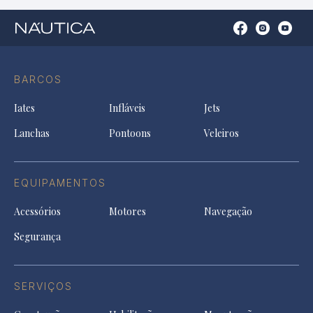
Open
Open
Open
Op
Conta
Instagram
YouTu
Ti
do
in
in
in
Facebook
a
a
a
BARCOS
in
new
new
ne
a
tab
tab
tab
Iates
Infláveis
Jets
new
tab
Lanchas
Pontoons
Veleiros
EQUIPAMENTOS
Acessórios
Motores
Navegação
Segurança
SERVIÇOS