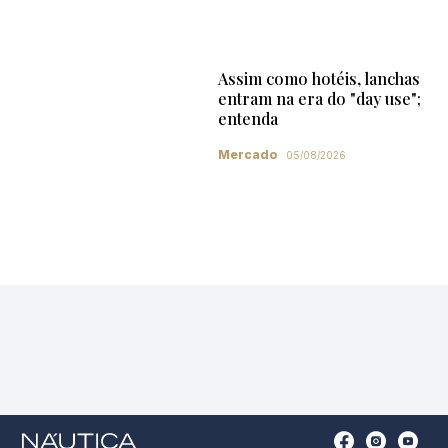
Assim como hotéis, lanchas
entram na era do "day use";
entenda
Mercado
05/08/2026