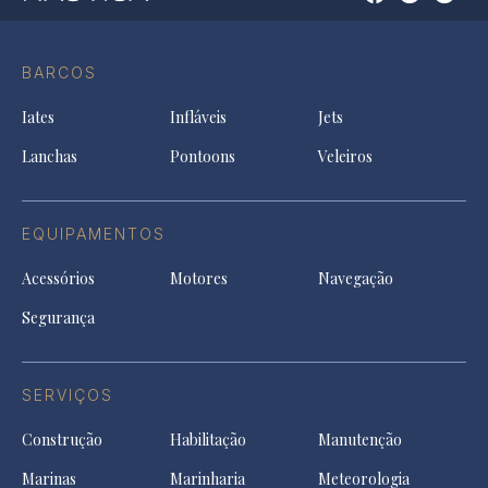
Open
Open
Open
Op
Conta
Instagram
YouTu
Ti
do
in
in
in
Facebook
a
a
a
BARCOS
in
new
new
ne
a
tab
tab
tab
Iates
Infláveis
Jets
new
tab
Lanchas
Pontoons
Veleiros
EQUIPAMENTOS
Acessórios
Motores
Navegação
Segurança
SERVIÇOS
Construção
Habilitação
Manutenção
Marinas
Marinharia
Meteorologia