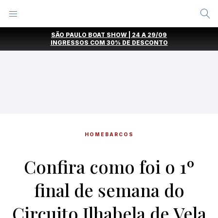
Alternar
Menu
Ir
SÃO PAULO BOAT SHOW | 24 A 29/09
direto
INGRESSOS COM
30% DE DESCONTO
para
o
conteúdo
HOME
BARCOS
Confira como foi o 1º
final de semana do
Circuito Ilhabela de Vela