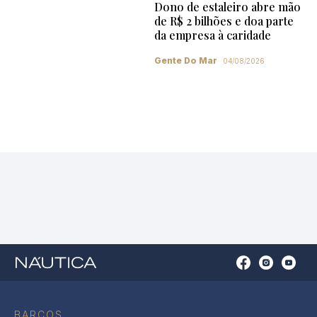
Dono de estaleiro abre mão
de R$ 2 bilhões e doa parte
da empresa à caridade
Gente Do Mar
04/08/2026
Open
Open
Open
Op
Conta
Instagram
YouTu
Ti
do
in
in
in
Facebook
a
a
a
BARCOS