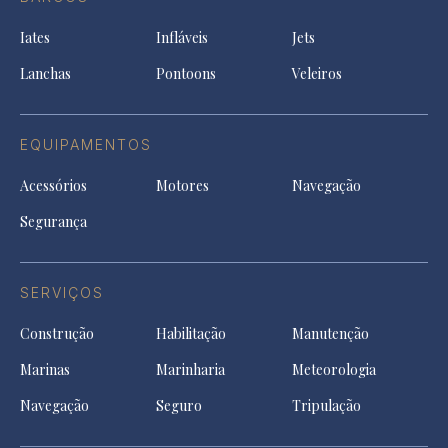
in
new
new
ne
a
tab
tab
tab
Iates
Infláveis
Jets
new
tab
Lanchas
Pontoons
Veleiros
EQUIPAMENTOS
Acessórios
Motores
Navegação
Segurança
SERVIÇOS
Construção
Habilitação
Manutenção
Marinas
Marinharia
Meteorologia
Navegação
Seguro
Tripulação