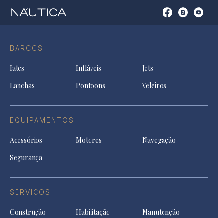
Open
Open
Open
Op
Conta
Instagram
YouTu
Ti
do
in
in
in
Facebook
a
a
a
BARCOS
in
new
new
ne
a
tab
tab
tab
Iates
Infláveis
Jets
new
tab
Lanchas
Pontoons
Veleiros
EQUIPAMENTOS
Acessórios
Motores
Navegação
Segurança
SERVIÇOS
Construção
Habilitação
Manutenção