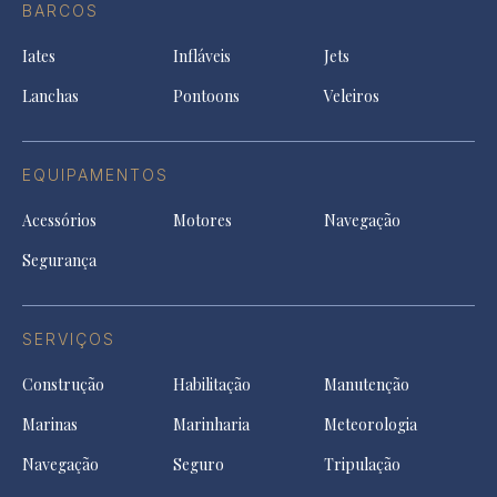
a
BARCOS
in
new
new
ne
a
tab
tab
tab
Iates
Infláveis
Jets
new
tab
Lanchas
Pontoons
Veleiros
EQUIPAMENTOS
Acessórios
Motores
Navegação
Segurança
SERVIÇOS
Construção
Habilitação
Manutenção
Marinas
Marinharia
Meteorologia
Navegação
Seguro
Tripulação