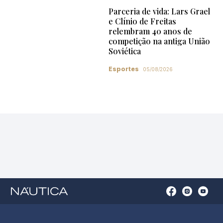
Parceria de vida: Lars Grael
e Clínio de Freitas
relembram 40 anos de
competição na antiga União
Soviética
Esportes
05/08/2026
Open
Open
Open
Op
Conta
Instagram
YouTu
Ti
do
in
in
in
Facebook
a
a