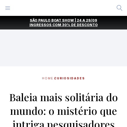
Alternar
Menu
Ir
SÃO PAULO BOAT SHOW | 24 A 29/09
direto
INGRESSOS COM
30% DE DESCONTO
para
o
conteúdo
HOME
CURIOSIDADES
Baleia mais solitária do
mundo: o mistério que
intriga pesquisadores