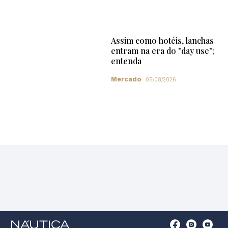
Assim como hotéis, lanchas
entram na era do "day use";
entenda
Mercado
05/08/2026