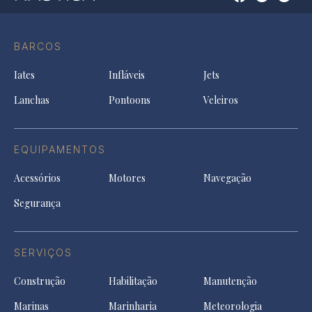
Open
Open
Open
Op
Conta
Instagram
YouTu
Ti
do
in
in
in
Facebook
a
a
a
BARCOS
in
new
new
ne
a
tab
tab
tab
Iates
Infláveis
Jets
new
tab
Lanchas
Pontoons
Veleiros
EQUIPAMENTOS
Acessórios
Motores
Navegação
Segurança
SERVIÇOS
Construção
Habilitação
Manutenção
Marinas
Marinharia
Meteorologia