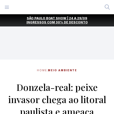
Alternar
Menu
Ir
SÃO PAULO BOAT SHOW | 24 A 29/09
direto
INGRESSOS COM
30% DE DESCONTO
para
o
conteúdo
HOME
MEIO AMBIENTE
Donzela-real: peixe
invasor chega ao litoral
paulista e ameaça