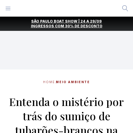
Alternar
Menu
Ir
SÃO PAULO BOAT SHOW | 24 A 29/09
direto
INGRESSOS COM
30% DE DESCONTO
para
o
conteúdo
HOME
MEIO AMBIENTE
Entenda o mistério por
trás do sumiço de
tubarões-brancos na