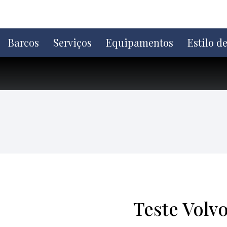
Ir
direto
para
o
Barcos
Serviços
Equipamentos
Estilo d
conteúdo
Teste Volvo