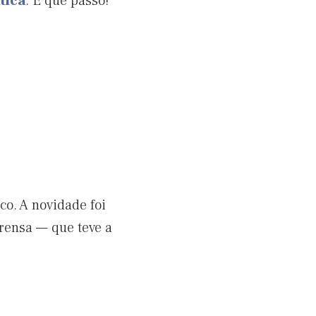
tica
. E que passo!
co. A novidade foi
rensa — que teve a