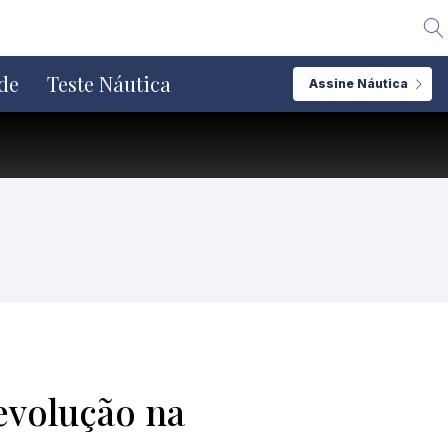
Alte
de
Teste Náutica
Assine Náutica
revolução na