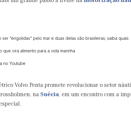
mais um grande passo à frente na
motorização náu
ser “engolidas” pelo mar e duas delas são brasileiras; saiba quais
o que vira alimento para a vida marinha
ca no Youtube
étrico Volvo Penta promete revolucionar o setor náuti
Krossholmen, na
Suécia
, em um encontro com a imp
special.