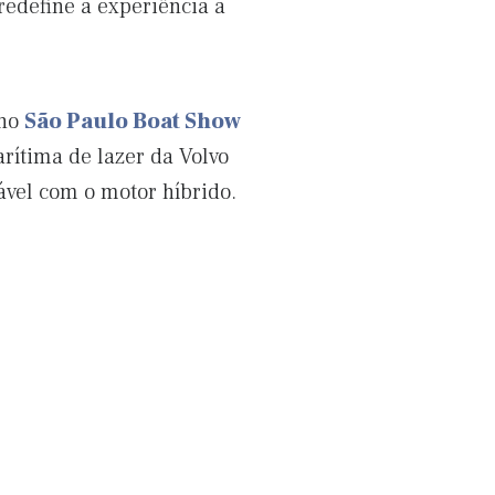
redefine a experiência a
 no
São Paulo Boat Show
arítima de lazer da Volvo
ável com o motor híbrido.