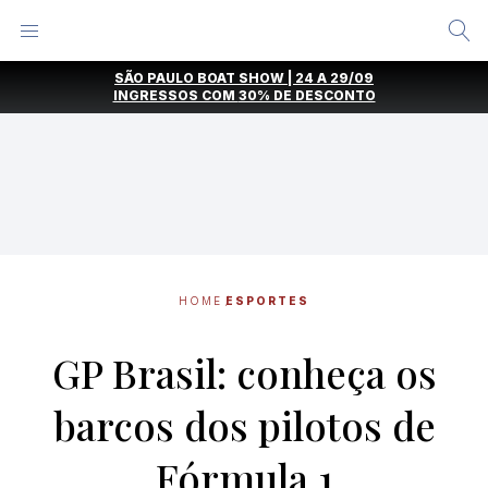
Alternar
Menu
Ir
SÃO PAULO BOAT SHOW | 24 A 29/09
direto
INGRESSOS COM
30% DE DESCONTO
para
o
conteúdo
HOME
ESPORTES
GP Brasil: conheça os
barcos dos pilotos de
Fórmula 1