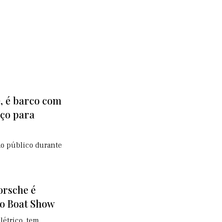
e, é barco com
aço para
ao público durante
orsche é
lo Boat Show
létrico, tem