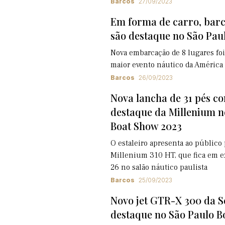
Barcos
27/09/2023
Em forma de carro, barc
são destaque no São Pau
Nova embarcação de 8 lugares fo
maior evento náutico da América
Barcos
26/09/2023
Nova lancha de 31 pés c
destaque da Millenium n
Boat Show 2023
O estaleiro apresenta ao público 
Millenium 310 HT, que fica em ex
26 no salão náutico paulista
Barcos
25/09/2023
Novo jet GTR-X 300 da S
destaque no São Paulo B