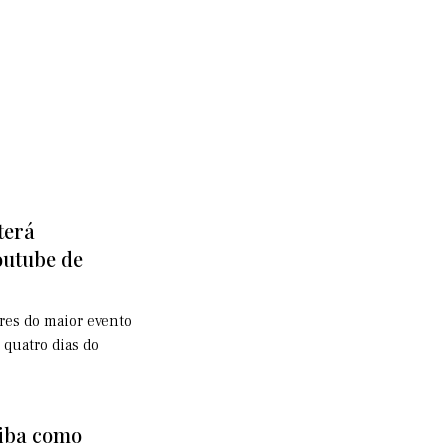
terá
outube de
res do maior evento
 quatro dias do
aiba como