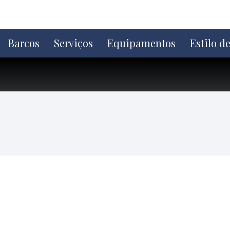
Ir
direto
para
o
Barcos
Serviços
Equipamentos
Estilo d
conteúdo