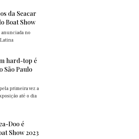
os da Seacar
lo Boat Show
i anunciada no
 Latina
om hard-top é
o São Paulo
pela primeira vez a
posição até o dia
ea-Doo é
oat Show 2023