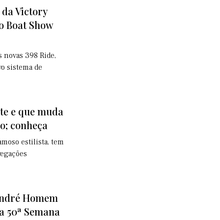
da Victory
lo Boat Show
s novas 398 Ride,
vo sistema de
nte e que muda
o; conheça
amoso estilista, tem
vegações
 André Homem
da 50ª Semana