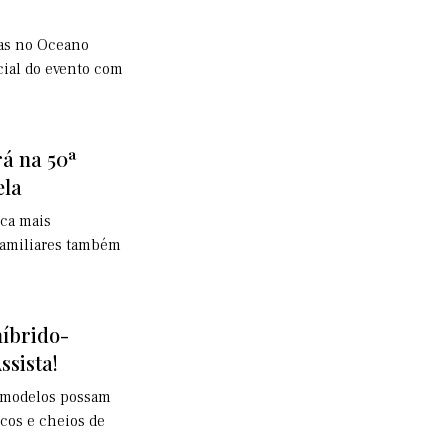
ias no Oceano
cial do evento com
rá na 50ª
ela
ica mais
 familiares também
íbrido-
ssista!
e modelos possam
icos e cheios de