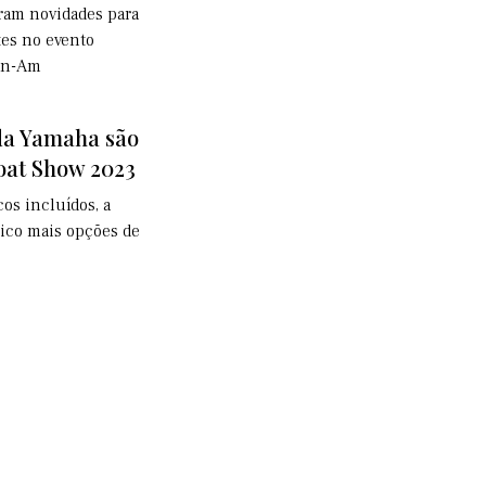
ram novidades para
tes no evento
Can-Am
da Yamaha são
oat Show 2023
os incluídos, a
ico mais opções de