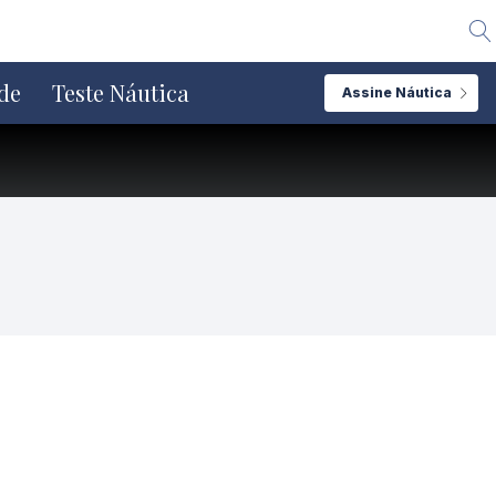
Alte
de
Teste Náutica
Assine Náutica