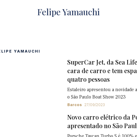
Felipe Yamauchi
ELIPE YAMAUCHI
SuperCar Jet, da Sea Lif
cara de carro e tem esp
quatro pessoas
Estaleiro apresentou a novidade 
o São Paulo Boat Show 2023
Barcos
27/09/2023
Novo carro elétrico da P
apresentado no São Pau
Porsche Taycan Turbo S é 100% e