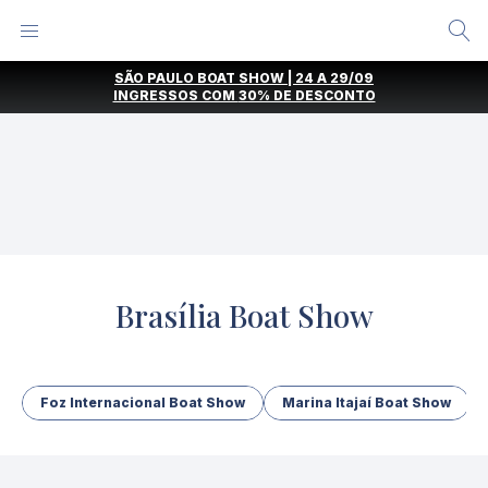
Alternar
Menu
Ir
SÃO PAULO BOAT SHOW | 24 A 29/09
direto
INGRESSOS COM
30% DE DESCONTO
para
o
conteúdo
Brasília Boat Show
Foz Internacional Boat Show
Marina Itajaí Boat Show