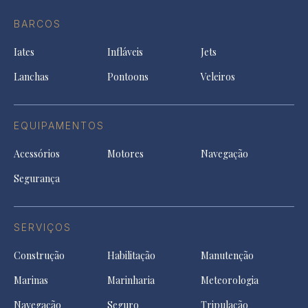
do
in
in
in
Facebook
a
a
a
BARCOS
in
new
new
ne
a
tab
tab
tab
Iates
Infláveis
Jets
new
tab
Lanchas
Pontoons
Veleiros
EQUIPAMENTOS
Acessórios
Motores
Navegação
Segurança
SERVIÇOS
Construção
Habilitação
Manutenção
Marinas
Marinharia
Meteorologia
Navegação
Seguro
Tripulação