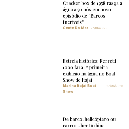
Cracker box de 1958 rasga a
água a 50 nós em novo
episódio de “Barcos
Incríveis”
Gente Do Mar
27/06/2025
Estreia histórica: Ferretti
1000 fará 1ª primeira
exibição na água no Boat
Show de Itajaí
Marina Itajaí Boat
27/06/2025
Show
De barco, helicóptero ou
carro: Uber turbina