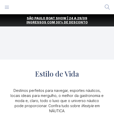
Alternar
Menu
Ir
SÃO PAULO BOAT SHOW | 24 A 29/09
direto
INGRESSOS COM
30% DE DESCONTO
para
o
conteúdo
Estilo de Vida
Destinos perfeitos para navegar, esportes náuticos,
locais ideais para mergulho, o melhor da gastronomia e
moda e, claro, todo o luxo que o universo náutico
pode proporcionar. Confira tudo sobre
lifestyle
em
NÁUTICA.