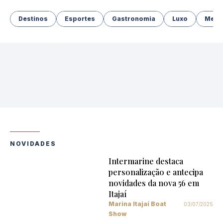
Destinos
Esportes
Gastronomia
Luxo
Merg
NOVIDADES
Intermarine destaca
personalização e antecipa
novidades da nova 56 em
Itajaí
Marina Itajaí Boat
03/07/2025
Show