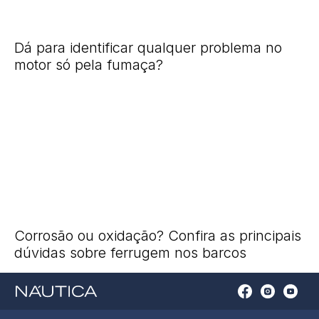
Dá para identificar qualquer problema no
motor só pela fumaça?
Corrosão ou oxidação? Confira as principais
dúvidas sobre ferrugem nos barcos
Open
Open
Open
Op
Conta
Instagram
YouTu
Ti