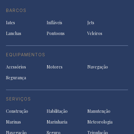
do
in
in
in
Facebook
a
a
a
BARCOS
in
new
new
ne
a
tab
tab
tab
Iates
Infláveis
Jets
new
tab
Lanchas
Pontoons
Veleiros
EQUIPAMENTOS
Acessórios
Motores
Navegação
Segurança
SERVIÇOS
Construção
Habilitação
Manutenção
Marinas
Marinharia
Meteorologia
Navegação
Seguro
Tripulação