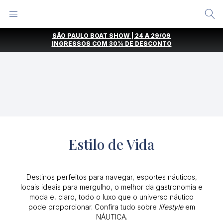
Alternar
Menu
Ir
SÃO PAULO BOAT SHOW | 24 A 29/09
direto
INGRESSOS COM
30% DE DESCONTO
para
o
conteúdo
Estilo de Vida
Destinos perfeitos para navegar, esportes náuticos,
locais ideais para mergulho, o melhor da gastronomia e
moda e, claro, todo o luxo que o universo náutico
pode proporcionar. Confira tudo sobre
lifestyle
em
NÁUTICA.