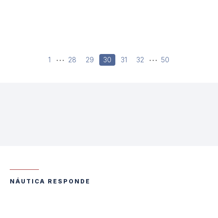
…
…
Paginação
1
28
29
30
31
32
50
de
posts
NÁUTICA RESPONDE