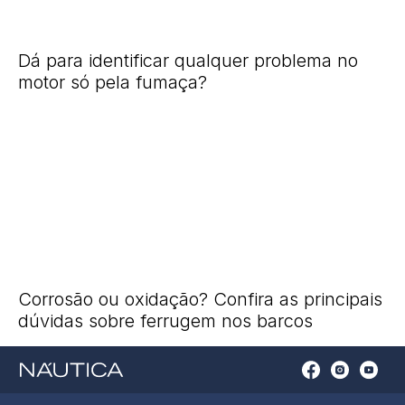
Dá para identificar qualquer problema no
motor só pela fumaça?
Corrosão ou oxidação? Confira as principais
dúvidas sobre ferrugem nos barcos
Open
Open
Open
Op
Conta
Instagram
YouTu
Ti