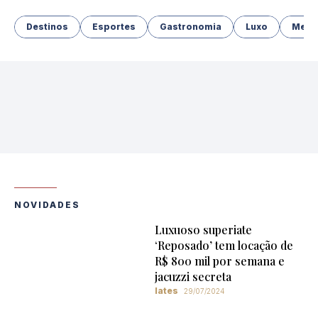
Destinos
Esportes
Gastronomia
Luxo
Merg
NOVIDADES
Luxuoso superiate
‘Reposado’ tem locação de
R$ 800 mil por semana e
jacuzzi secreta
Iates
29/07/2024