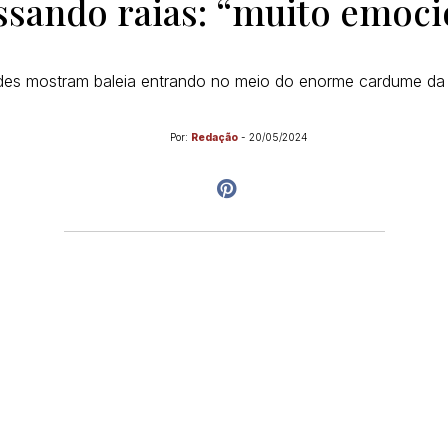
ssando raias: “muito emoc
des mostram baleia entrando no meio do enorme cardume da
Por:
Redação
-
20/05/2024