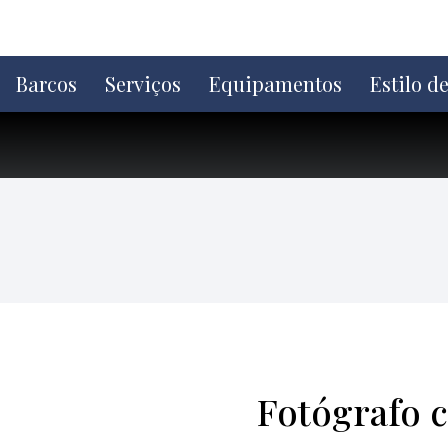
Ir
direto
para
o
Barcos
Serviços
Equipamentos
Estilo d
conteúdo
Fotógrafo c