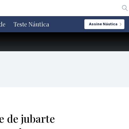
Alte
de
Teste Náutica
Assine Náutica
e de jubarte