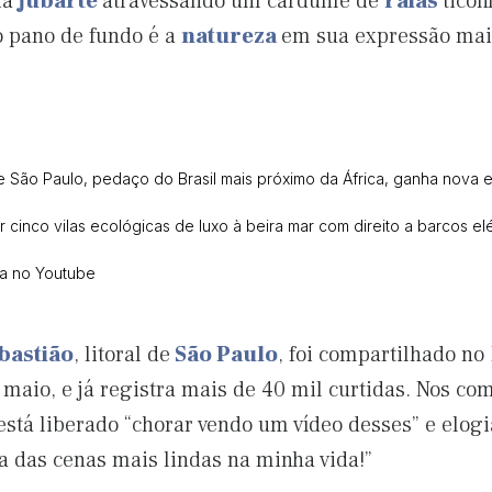
ia
jubarte
atravessando um cardume de
raias
ticon
 pano de fundo é a
natureza
em sua expressão mais
 São Paulo, pedaço do Brasil mais próximo da África, ganha nova 
r cinco vilas ecológicas de luxo à beira mar com direito a barcos elé
ca no Youtube
bastião
, litoral de
São Paulo
, foi compartilhado n
aio, e já registra mais de 40 mil curtidas. Nos com
stá liberado “chorar vendo um vídeo desses” e elogi
ma das cenas mais lindas na minha vida!”