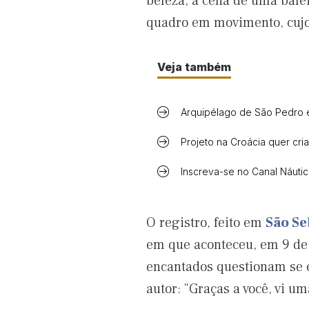
beleza, a cena de uma bale
quadro em movimento, cujo
Veja também
Arquipélago de São Pedro e
Projeto na Croácia quer cria
Inscreva-se no Canal Náuti
O registro, feito em
São Se
em que aconteceu, em 9 de m
encantados questionam se e
autor: “Graças a você, vi u