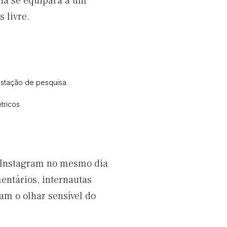
ha se equipara a um
 livre.
estação de pesquisa
tricos
o Instagram no mesmo dia
entários, internautas
am o olhar sensível do