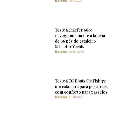
Barcos
18/12/2020
Teste Schaefer 660:
navegamos na nova lancha
de 66 pés do estaleiro
Schaefer Yachts
Barcos
28/09/2020
Teste SEC Boats CatFish 35:
um catamarã para pescarias,
com conforto para passeios
Barcos
21/08/2020