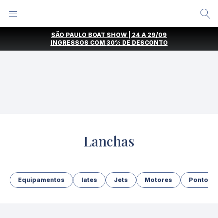
Alternar
Menu
Ir
SÃO PAULO BOAT SHOW | 24 A 29/09
direto
INGRESSOS COM
30% DE DESCONTO
para
o
conteúdo
Lanchas
Equipamentos
Iates
Jets
Motores
Pontoon