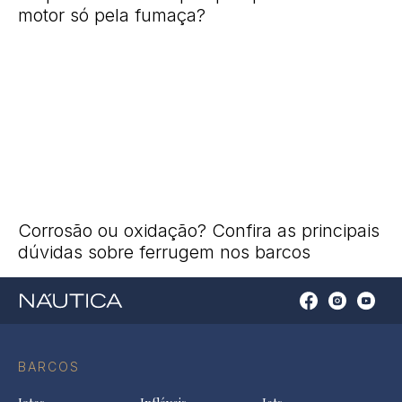
motor só pela fumaça?
Corrosão ou oxidação? Confira as principais
dúvidas sobre ferrugem nos barcos
Open
Open
Open
Op
Conta
Instagram
YouTu
Ti
do
in
in
in
Facebook
a
a
a
BARCOS
in
new
new
ne
a
tab
tab
tab