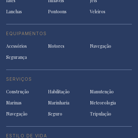
Iates
Infláveis
Jets
new
tab
Lanchas
Pontoons
Veleiros
EQUIPAMENTOS
Acessórios
Motores
Navegação
Segurança
SERVIÇOS
Construção
Habilitação
Manutenção
Marinas
Marinharia
Meteorologia
Navegação
Seguro
Tripulação
ESTILO DE VIDA