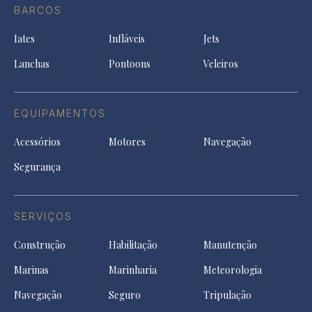
Facebook
a
a
a
BARCOS
in
new
new
ne
a
tab
tab
tab
Iates
Infláveis
Jets
new
tab
Lanchas
Pontoons
Veleiros
EQUIPAMENTOS
Acessórios
Motores
Navegação
Segurança
SERVIÇOS
Construção
Habilitação
Manutenção
Marinas
Marinharia
Meteorologia
Navegação
Seguro
Tripulação