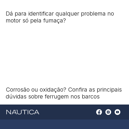
Dá para identificar qualquer problema no
motor só pela fumaça?
Corrosão ou oxidação? Confira as principais
dúvidas sobre ferrugem nos barcos
Open
Open
Open
Op
Conta
Instagram
YouTu
Ti
do
in
in
in