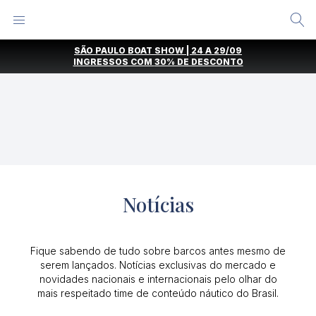
Alternar
Menu
Ir
SÃO PAULO BOAT SHOW | 24 A 29/09
direto
INGRESSOS COM
30% DE DESCONTO
para
o
conteúdo
Notícias
Fique sabendo de tudo sobre barcos antes mesmo de
serem lançados. Notícias exclusivas do mercado e
novidades nacionais e internacionais pelo olhar do
mais respeitado time de conteúdo náutico do Brasil.