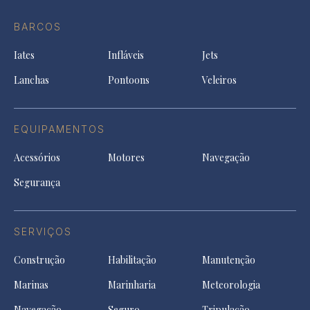
Ti
do
in
in
in
Facebook
a
a
a
BARCOS
in
new
new
ne
a
tab
tab
tab
Iates
Infláveis
Jets
new
tab
Lanchas
Pontoons
Veleiros
EQUIPAMENTOS
Acessórios
Motores
Navegação
Segurança
SERVIÇOS
Construção
Habilitação
Manutenção
Marinas
Marinharia
Meteorologia
Navegação
Seguro
Tripulação