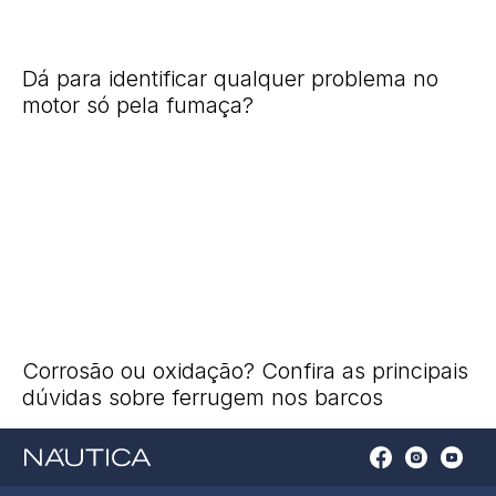
Dá para identificar qualquer problema no
motor só pela fumaça?
Corrosão ou oxidação? Confira as principais
dúvidas sobre ferrugem nos barcos
Open
Open
Open
Op
Conta
Instagram
YouTu