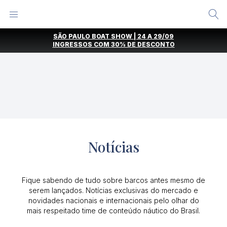
Alternar
Menu
Ir
SÃO PAULO BOAT SHOW | 24 A 29/09
direto
INGRESSOS COM
30% DE DESCONTO
para
o
conteúdo
Notícias
Fique sabendo de tudo sobre barcos antes mesmo de
serem lançados. Notícias exclusivas do mercado e
novidades nacionais e internacionais pelo olhar do
mais respeitado time de conteúdo náutico do Brasil.